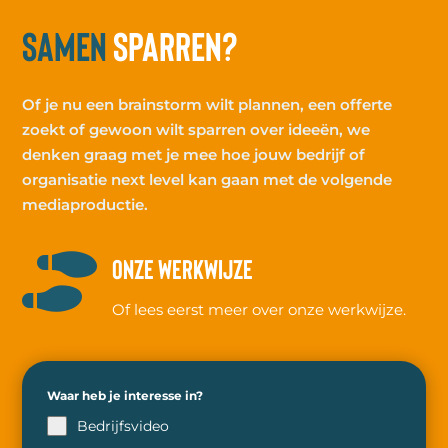
Samen
sparren?
Of je nu een brainstorm wilt plannen, een offerte
zoekt of gewoon wilt sparren over ideeën, we
denken graag met je mee hoe jouw bedrijf of
organisatie next level kan gaan met de volgende
mediaproductie.

ONZE WERKWIJZE
Of lees eerst meer over onze werkwijze.
Waar heb je interesse in?
Bedrijfsvideo